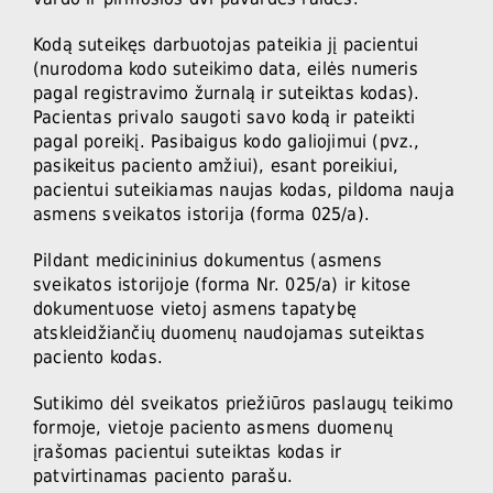
Kodą suteikęs darbuotojas pateikia jį pacientui
(nurodoma kodo suteikimo data, eilės numeris
pagal registravimo žurnalą ir suteiktas kodas).
Pacientas privalo saugoti savo kodą ir pateikti
pagal poreikį. Pasibaigus kodo galiojimui (pvz.,
pasikeitus paciento amžiui), esant poreikiui,
pacientui suteikiamas naujas kodas, pildoma nauja
asmens sveikatos istorija (forma 025/a).
Pildant medicininius dokumentus (asmens
sveikatos istorijoje (forma Nr. 025/a) ir kitose
dokumentuose vietoj asmens tapatybę
atskleidžiančių duomenų naudojamas suteiktas
paciento kodas.
Sutikimo dėl sveikatos priežiūros paslaugų teikimo
formoje, vietoje paciento asmens duomenų
įrašomas pacientui suteiktas kodas ir
patvirtinamas paciento parašu.