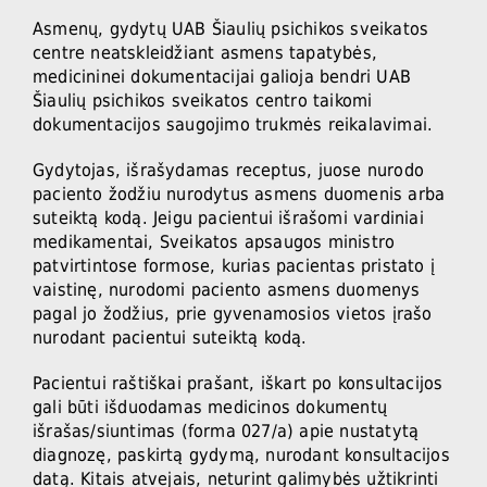
Asmenų, gydytų UAB Šiaulių psichikos sveikatos
centre neatskleidžiant asmens tapatybės,
medicininei dokumentacijai galioja bendri UAB
Šiaulių psichikos sveikatos centro taikomi
dokumentacijos saugojimo trukmės reikalavimai.
Gydytojas, išrašydamas receptus, juose nurodo
paciento žodžiu nurodytus asmens duomenis arba
suteiktą kodą. Jeigu pacientui išrašomi vardiniai
medikamentai, Sveikatos apsaugos ministro
patvirtintose formose, kurias pacientas pristato į
vaistinę, nurodomi paciento asmens duomenys
pagal jo žodžius, prie gyvenamosios vietos įrašo
nurodant pacientui suteiktą kodą.
Pacientui raštiškai prašant, iškart po konsultacijos
gali būti išduodamas medicinos dokumentų
išrašas/siuntimas (forma 027/a) apie nustatytą
diagnozę, paskirtą gydymą, nurodant konsultacijos
datą. Kitais atvejais, neturint galimybės užtikrinti