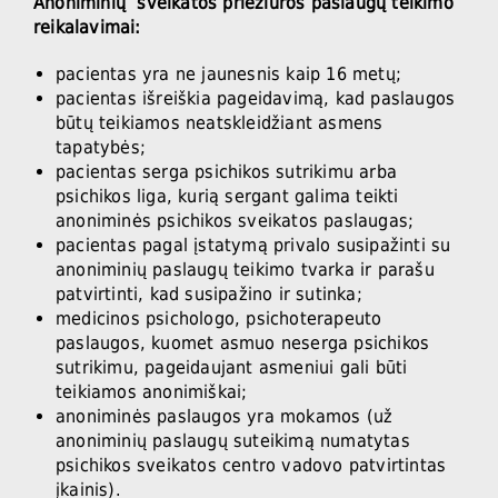
Anoniminių sveikatos priežiūros paslaugų teikimo
reikalavimai:
pacientas yra ne jaunesnis kaip 16 metų;
pacientas išreiškia pageidavimą, kad paslaugos
būtų teikiamos neatskleidžiant asmens
tapatybės;
pacientas serga psichikos sutrikimu arba
psichikos liga, kurią sergant galima teikti
anoniminės psichikos sveikatos paslaugas;
pacientas pagal įstatymą privalo susipažinti su
anoniminių paslaugų teikimo tvarka ir parašu
patvirtinti, kad susipažino ir sutinka;
medicinos psichologo, psichoterapeuto
paslaugos, kuomet asmuo neserga psichikos
sutrikimu, pageidaujant asmeniui gali būti
teikiamos anonimiškai;
anoniminės paslaugos yra mokamos (už
anoniminių paslaugų suteikimą numatytas
psichikos sveikatos centro vadovo patvirtintas
įkainis).