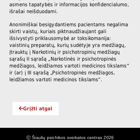
asmens tapatybės ir informacijos konfidencialumo,
išrašai neišduodami.
Anonimiškai besigydantiems pacientams negalima
skirti vaistų, kuriais piktnaudžiaujant gali
išsivystyti priklausomybė ar toksikomanija:
vaistinių preparatų, kurių sudėtyje yra medžiagų,
įtrauktų į Narkotinių ir psichotropinių medžiagų
sąrašų II sąrašą „Narkotinės ir psichotropinės
medžiagos, leidžiamos vartoti medicinos tikslams“
ir (ar) į III sąrašą „Psichotropinės medžiagos,
leidžiamos vartoti medicinos tikslams“.
Grįžti atgal
Ⓒ Šiaulių psichikos sveikatos centras 2026