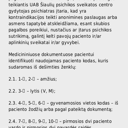
teikiantis UAB Šiaulių psichikos sveikatos centro
gydytojas psichiatras įtaria, kad yra
kontraindikacijos teikti anonimines paslaugas arba
asmens tapatybė atskleidžiama, esant skubios
pagalbos poreikiui, nustačius ar įtarus psichikos
sutrikimą, galintį kelti pavojų paciento ir/ar
aplinkinių sveikatai ir/ar gyvybei.
Medicininiuose dokumentuose pacientui
identifikuoti naudojamas paciento kodas, kuris
sudaromas iš dešimties ženklų:
2.1. 1-, 2- – amžius;
2.2. 3- – lytis (V, M);
2.3. 4-, 5-, 6- – gyvenamosios vietos kodas – iš
paciento žodžių arba pagal pateiktą dokumentą;
2.4. 7-, 8-, 9-, 10- – pirmosios dvi paciento
vardo ir pirmosios dvi pavardės raidės.