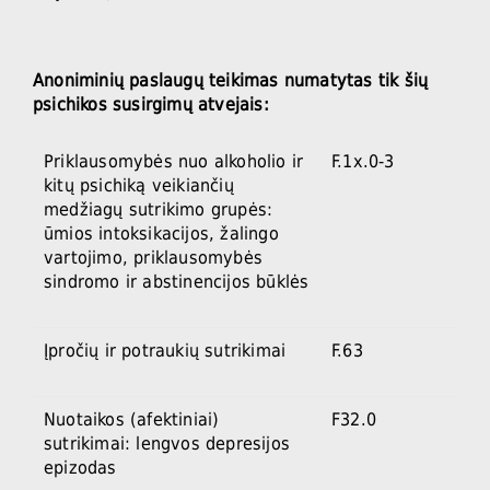
Anoniminių paslaugų teikimas numatytas tik šių
psichikos susirgimų atvejais:
Priklausomybės nuo alkoholio ir
F.1x.0-3
kitų psichiką veikiančių
medžiagų sutrikimo grupės:
ūmios intoksikacijos, žalingo
vartojimo, priklausomybės
sindromo ir abstinencijos būklės
Įpročių ir potraukių sutrikimai
F.63
Nuotaikos (afektiniai)
F32.0
sutrikimai: lengvos depresijos
epizodas