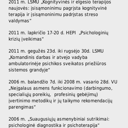
2011 m. LSMU „Kognityvinės ir elgesio terapijos
naujovės: įsisąmoninimu pagrįsta kognityvinė
terapija ir įsisąmoninimu padrįstas streso
valdymas“
2011 m. lapkričio 17-20 d. HEPI „Psichologinių
krizių įveikimas“
2011 m. gegužės 23d. iki rugsėjo 30d. LSMU
„Komandinis darbas ir atvejo vadyba
ambulatorinėje psichikos sveikatos priežiūros
sistemos grandyje“
2006 m. balandžio 7d. iki 2008 m. vasario 28d. VU
„Neįgalaus asmens funkcionavimo (darbingumo,
specialiųjų poreikių, profesinių gebėjimų)
įvertinimo metodikų ir jų taikymo rekomendacijų
parengimas“
2006 m. „Suaugusiųjų asmenybiniai sutrikimai:
psichologinė diagnostika ir psichoterapija“