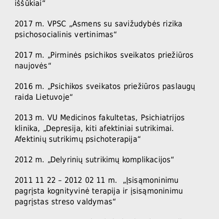
iššūkiai“
2017 m. VPSC „Asmens su savižudybės rizika
psichosocialinis vertinimas“
2017 m. „Pirminės psichikos sveikatos priežiūros
naujovės“
2016 m. „Psichikos sveikatos priežiūros paslaugų
raida Lietuvoje“
2013 m. VU Medicinos fakultetas, Psichiatrijos
klinika, „Depresija, kiti afektiniai sutrikimai.
Afektinių sutrikimų psichoterapija“
2012 m. „Delyrinių sutrikimų komplikacijos“
2011 11 22 – 2012 02 11 m. „Įsisąmoninimu
pagrįsta kognityvinė terapija ir įsisąmoninimu
pagrįstas streso valdymas“