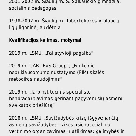
2001-2002 m. Šiaulių m. S. Šalkauskio gimnazija,
socialinis pedagogas
1998-2002 m. Šiaulių m. Tuberkuliozės ir plaučių
ligų ligoninė, auklėtoja
Kvalifikacijos kėlimas, mokymai
2019 m. LSMU, „Paliatyvioji pagalba“
2019 m. UAB „EVS Group“, „Funkcinio
nepriklausomumo nustatymo (FIM) skalės
metodikos naudojimas“
2019 m. „Tarpinstitucinis specialistų
bendradarbiavimas gerinant pagyvenusių asmenų
sveikatos priežiūrą“
2018 m. LSMU „Savižudybės krizę išgyvenančių
asmenų savižudybės rizikos-psichosocialinio
vertinimo organizavimas ir atlikimas: galimybės ir